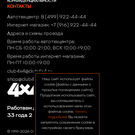
КОНФИДЕНЦИАЛЬНОСТИ
КОНТАКТЫ
Автотехцентр:
8 (499) 922-44-44
Интернет-магазин:
+7 (916) 922-44-44
Адреса и схемы проезда
Время работы автотехцентра:
ПН-СБ 10:00-21:00, ВСК 10:00-19:00
Время работы интернет-магазина:
ПН-ПТ 10:00-19:00
club4x4@club4x4.ru
shop@club4x4.ru
Наш сайт использует файлы
cookie (файлы с данными о
прошлых посещениях сайта).
Продолжая использовать сайт,
вы соглашаетесь с
использованием нами этих
Работаем для вас:
файлов cookie.
Узнать
33 года 2 месяца 22 дня
подробнее
. Вы можете
запретить сохранение cookie в
настройках своего браузера.
© 1991-2026 ООО «Сервис 4х4»