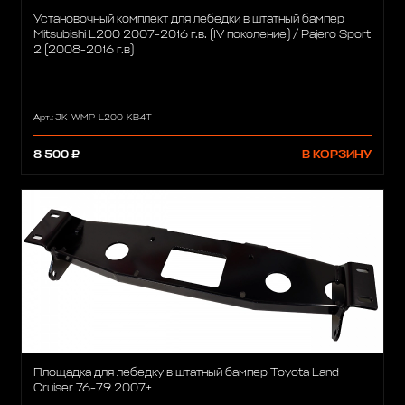
Установочный комплект для лебедки в штатный бампер
Mitsubishi L200 2007-2016 г.в. (IV поколение) / Pajero Sport
2 (2008-2016 г.в)
Арт.: JK-WMP-L200-KB4T
8 500 ₽
В КОРЗИНУ
Площадка для лебедку в штатный бампер Toyota Land
Cruiser 76-79 2007+