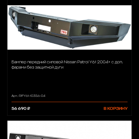
Бампер передний силовой Nissan Patrol Y61 2004+ c доп.
фарами без защитной дуги
Арт.: RIFY61-10356-04
56 690 ₽
В КОРЗИНУ