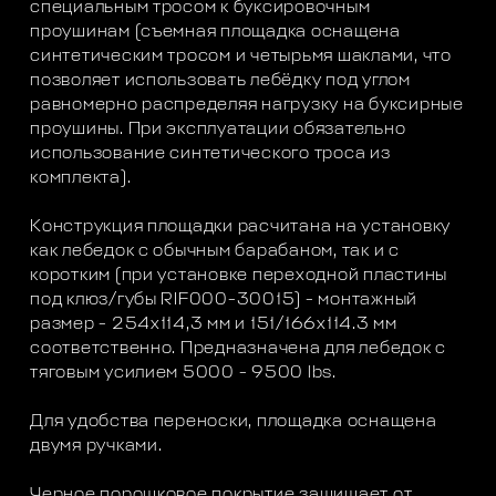
специальным тросом к буксировочным
проушинам (съемная площадка оснащена
синтетическим тросом и четырьмя шаклами, что
позволяет использовать лебёдку под углом
равномерно распределяя нагрузку на буксирные
проушины. При эксплуатации обязательно
использование синтетического троса из
комплекта).
Конструкция площадки расчитана на установку
как лебедок с обычным барабаном, так и с
коротким (при установке переходной пластины
под клюз/губы RIF000-30015) - монтажный
размер - 254х114,3 мм и 151/166x114.3 мм
соответственно. Предназначена для лебедок с
тяговым усилием 5000 - 9500 lbs.
Для удобства переноски, площадка оснащена
двумя ручками.
Черное порошковое покрытие защищает от