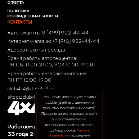
ОФЕРТА
ПОЛИТИКА
КОНФИДЕНЦИАЛЬНОСТИ
КОНТАКТЫ
Автотехцентр:
8 (499) 922-44-44
Интернет-магазин:
+7 (916) 922-44-44
Адреса и схемы проезда
Время работы автотехцентра:
ПН-СБ 10:00-21:00, ВСК 10:00-19:00
Время работы интернет-магазина:
ПН-ПТ 10:00-19:00
club4x4@club4x4.ru
shop@club4x4.ru
Наш сайт использует файлы
cookie (файлы с данными о
прошлых посещениях сайта).
Продолжая использовать сайт,
вы соглашаетесь с
использованием нами этих
Работаем для вас:
файлов cookie.
Узнать
33 года 2 месяца 23 дня
подробнее
. Вы можете