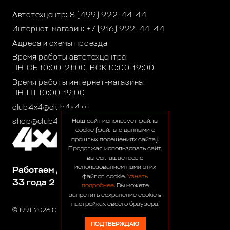
Автотехцентр:
8 (499) 922-44-44
Интернет-магазин:
+7 (916) 922-44-44
Адреса и схемы проезда
Время работы автотехцентра:
ПН-СБ 10:00-21:00, ВСК 10:00-19:00
Время работы интернет-магазина:
ПН-ПТ 10:00-19:00
club4x4@club4x4.ru
shop@club4x4.ru
Наш сайт использует файлы
cookie (файлы с данными о
прошлых посещениях сайта).
Продолжая использовать сайт,
вы соглашаетесь с
использованием нами этих
Работаем для вас:
файлов cookie.
Узнать
33 года 2 месяца 25 дней
подробнее
. Вы можете
запретить сохранение cookie в
настройках своего браузера.
© 1991-2026 ООО «Сервис 4х4»
ПОДТВЕРЖДАЮ