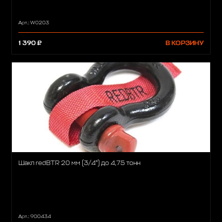
Арт.: W0203
1 390 ₽
В КОРЗИНУ
Шакл redBTR 20 мм (3/4") до 4,75 тонн
Арт.: 900434