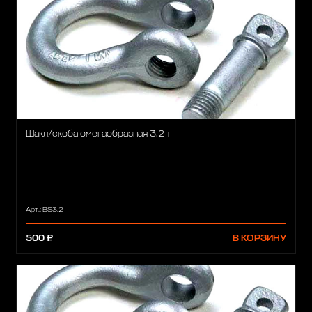
Шакл/скоба омегаобразная 3.2 т
Арт.: BS3.2
500 ₽
В КОРЗИНУ