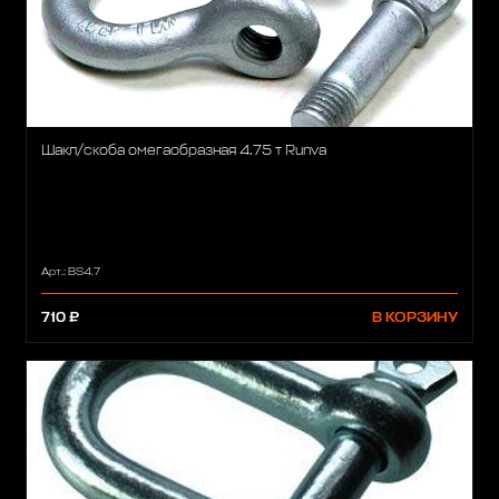
Шакл/скоба омегаобразная 4.75 т Runva
Арт.: BS4.7
710 ₽
В КОРЗИНУ