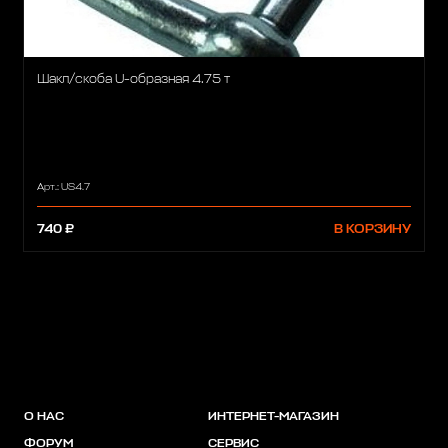
Шакл/скоба U-образная 4.75 т
Арт.: US4.7
740 ₽
В КОРЗИНУ
О НАС
ИНТЕРНЕТ-МАГАЗИН
ФОРУМ
СЕРВИС