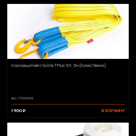
Корозащитная стропа TPlus 10т. 3м.(Крюк/Звено)
Арт.: T000535
1 900 ₽
В КОРЗИНУ