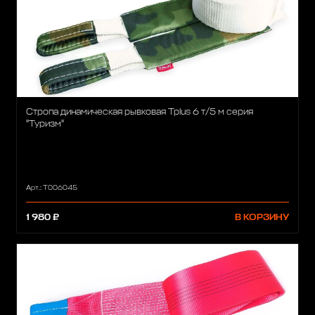
Стропа динамическая рывковая Tplus 6 т/5 м серия
"Туризм"
Арт.: Т006045
1 980 ₽
В КОРЗИНУ