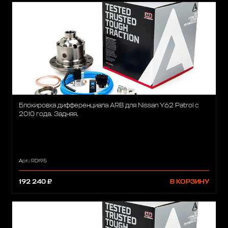
Блокировка дифференциала ARB для Nissan Y62 Patrol с
2010 года. Задняя.
Арт.: RD195
192 240 ₽
В КОРЗИНУ