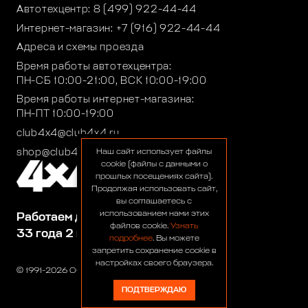
Автотехцентр:
8 (499) 922-44-44
Интернет-магазин:
+7 (916) 922-44-44
Адреса и схемы проезда
Время работы автотехцентра:
ПН-СБ 10:00-21:00, ВСК 10:00-19:00
Время работы интернет-магазина:
ПН-ПТ 10:00-19:00
club4x4@club4x4.ru
shop@club4x4.ru
Наш сайт использует файлы
cookie (файлы с данными о
прошлых посещениях сайта).
Продолжая использовать сайт,
вы соглашаетесь с
использованием нами этих
Работаем для вас:
файлов cookie.
Узнать
33 года 2 месяца 25 дней
подробнее
. Вы можете
запретить сохранение cookie в
настройках своего браузера.
© 1991-2026 ООО «Сервис 4х4»
ПОДТВЕРЖДАЮ