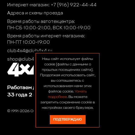
Интернет-магазин:
+7 (916) 922-44-44
Адреса и схемы проезда
Время работы автотехцентра:
ПН-СБ 10:00-21:00, ВСК 10:00-19:00
Время работы интернет-магазина:
ПН-ПТ 10:00-19:00
club4x4@club4x4.ru
shop@club4x4.ru
Наш сайт использует файлы
cookie (файлы с данными о
прошлых посещениях сайта).
Продолжая использовать сайт,
вы соглашаетесь с
использованием нами этих
Работаем для вас:
файлов cookie.
Узнать
33 года 2 месяца 23 дня
подробнее
. Вы можете
запретить сохранение cookie в
настройках своего браузера.
© 1991-2026 ООО «Сервис 4х4»
ПОДТВЕРЖДАЮ