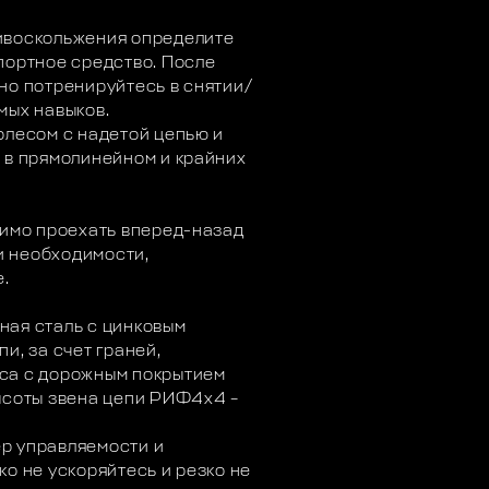
ивоскольжения определите
портное средство. После
но потренируйтесь в снятии/
мых навыков.
олесом с надетой цепью и
 в прямолинейном и крайних
димо проехать вперед-назад
ри необходимости,
е.
ная сталь с цинковым
и, за счет граней,
са с дорожным покрытием
ысоты звена цепи РИФ4х4 –
р управляемости и
о не ускоряйтесь и резко не