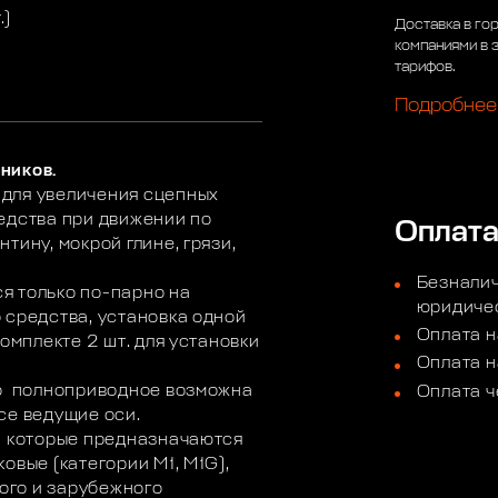
.)
Доставка в го
компаниями в 
тарифов.
Подробнее
ников.
для увеличения сцепных
едства при движении по
Оплат
тину, мокрой глине, грязи,
Безналич
я только по-парно на
юридичес
 средства, установка одной
Оплата н
омплекте 2 шт. для установки
Оплата н
во полноприводное возможна
Оплата ч
се ведущие оси.
а которые предназначаются
овые (категории M1, M1G),
ного и зарубежного