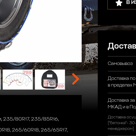
В 
Достав
Самовывоз
Доставка по
в пределах
Доставка за
МКАД и в П
Доставка осущ
м, 235/80R17, 235/85R16,
("бетонка"- 30
менеджером)
R18, 265/60R18, 265/65R17,