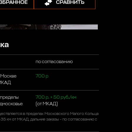
ИЗБРАННОЕ
СРАВНИТЬ
ка
по согласованию
 Москве
700 р
 МКАД
 пределы
700 р. + 50 руб./км
одмосковье
(от МКАД)
ествляется в пределах Московского Малого Кольца
-35 км от МКАД, дальние заказы - по согласованию с