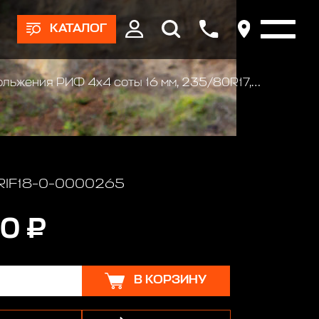
КАТАЛОГ
R17, 235/85R16, 245/65R18, 245/75R17, 255/55R19, 255/60R18, 265/60R18, 265/65R17, 265/70R16, 275/60R17, 255/60R18 (к-т 2 шт.)
 RIF18-0-0000265
0 ₽
В КОРЗИНУ