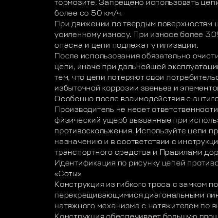
тормозите. Запрещено использовать цеп
более со 50 км/ч.
При движении по твердым поверхностям 
усиленному износу. При износе более 30
опасна и цепи подлежат утилизации.
После использования обязательно очисти
цепи, иначе при дальнейшей эксплуатаци
тем, что цепи потеряют свои потребитель
избыточной коррозии звеньев и элементо
Особенно после взаимодействия с антиг
Производитель не несет ответственности
физический ущерб вызванные при исполь
противоскольжения. Используйте цепи пр
назначению и в соответствии с инструкц
транспортного средства и Правилами до
Идентификация по рисунку цепей против
«Соты»
Конструкция из гибкого троса с замком п
перекрещивающимися диагональными лин
натяжного механизма с натяжителем по в
Конструкция обеспечивает большую площ