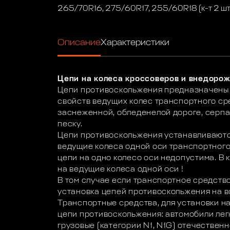
265/70R16, 275/60R17, 255/60R18 (к-т 2 шт
Описание
Характеристики
Цепи на колеса кроссоверов и внедорож
Цепи противоскольжения предназначены 
свойств ведущих колес транспортного ср
заснеженной, обледенелой дороге, серпан
песку.
Цепи противоскольжения устанавливаютс
ведущие колеса одной оси транспортного
цепи на одно колесо оси недопустима. В к
на ведущие колеса одной оси !
В том случае если транспортное средст
установка цепей противоскольжения на в
Транспортные средства, для установки н
цепи противоскольжения: автомобили легк
грузовые (категории N1, N1G) отечествен