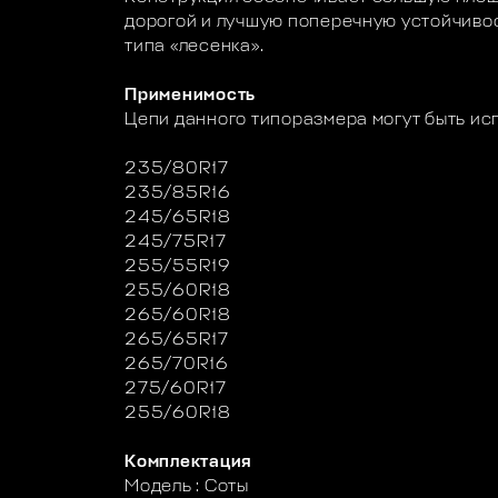
дорогой и лучшую поперечную устойчивос
типа «лесенка».
Применимость
Цепи данного типоразмера могут быть ис
235/80R17
235/85R16
245/65R18
245/75R17
255/55R19
255/60R18
265/60R18
265/65R17
265/70R16
275/60R17
255/60R18
Комплектация
Модель : Соты