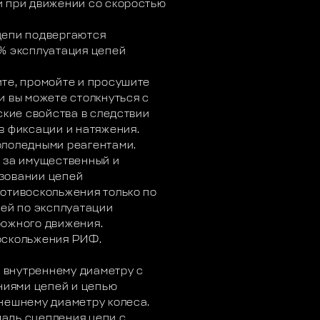
и при движении со скоростью
цепи подвергаются
% эксплуатация цепей
те, промойте и просушите
и вы можете столкнуться с
ские свойства в следствии
в фиксации и натяжения.
ололедными реагентами.
 за имущественный и
зовании цепей
отивоскольжения только по
ией по эксплуатации
рожного движения.
оскольжения РИФ.
о внутреннему диаметру с
иями цепей и цепью
нешнему диаметру колеса.
адь сцепления цепи с