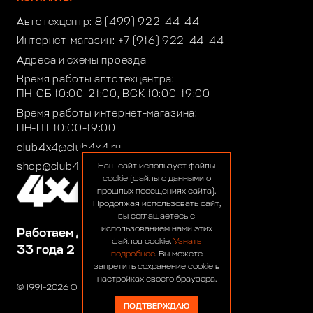
Автотехцентр:
8 (499) 922-44-44
Интернет-магазин:
+7 (916) 922-44-44
Адреса и схемы проезда
Время работы автотехцентра:
ПН-СБ 10:00-21:00, ВСК 10:00-19:00
Время работы интернет-магазина:
ПН-ПТ 10:00-19:00
club4x4@club4x4.ru
shop@club4x4.ru
Наш сайт использует файлы
cookie (файлы с данными о
прошлых посещениях сайта).
Продолжая использовать сайт,
вы соглашаетесь с
использованием нами этих
Работаем для вас:
файлов cookie.
Узнать
33 года 2 месяца 23 дня
подробнее
. Вы можете
запретить сохранение cookie в
настройках своего браузера.
© 1991-2026 ООО «Сервис 4х4»
ПОДТВЕРЖДАЮ