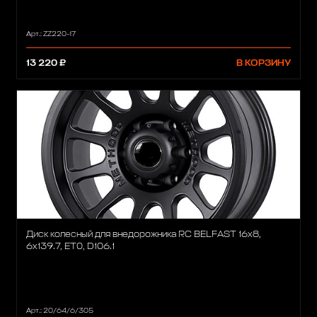
Арт.: ZZ220-17
13 220 ₽
В КОРЗИНУ
Диск колесный для внедорожника RC BELFAST 16x8,
6x139.7, ET0, D106.1
Арт.: 20/64/6/305