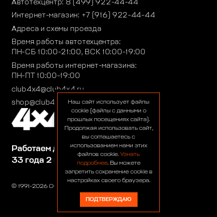
Автотехцентр:
8 (499) 922-44-44
Интернет-магазин:
+7 (916) 922-44-44
Адреса и схемы проезда
Время работы автотехцентра:
ПН-СБ 10:00-21:00, ВСК 10:00-19:00
Время работы интернет-магазина:
ПН-ПТ 10:00-19:00
club4x4@club4x4.ru
shop@club4x4.ru
Наш сайт использует файлы
cookie (файлы с данными о
прошлых посещениях сайта).
Продолжая использовать сайт,
вы соглашаетесь с
использованием нами этих
Работаем для вас:
файлов cookie.
Узнать
33 года 2 месяца 25 дней
подробнее
. Вы можете
запретить сохранение cookie в
настройках своего браузера.
© 1991-2026 ООО «Сервис 4х4»
ПОДТВЕРЖДАЮ