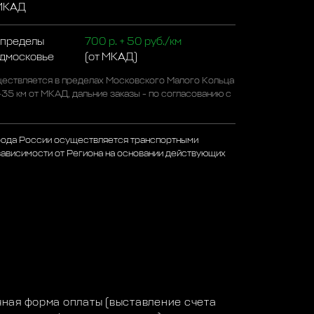
 МКАД
 пределы
700 р. + 50 руб./км
одмосковье
(от МКАД)
ествляется в пределах Московского Малого Кольца
-35 км от МКАД, дальние заказы - по согласованию с
рода России осуществляется транспортными
зависимости от Региона на основании действующих
а
ная форма оплаты (выставление счета