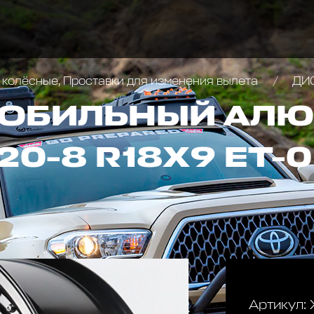
 колёсные, Проставки для изменения вылета
ДИСК А
МОБИЛЬНЫЙ АЛ
0-8 R18Х9 ET-0
Артикул: