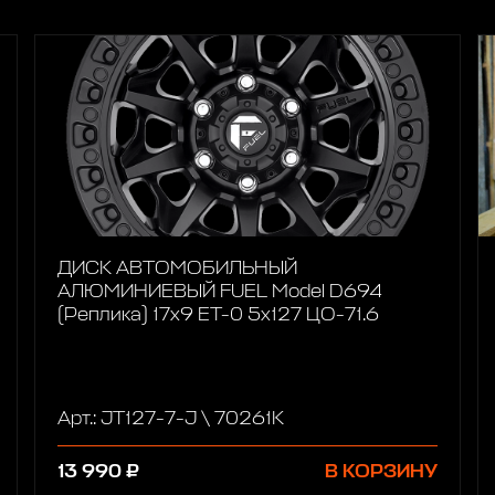
ДИСК АВТОМОБИЛЬНЫЙ
АЛЮМИНИЕВЫЙ FUEL Model D694
(Реплика) 17х9 ET-0 5x127 ЦО-71.6
Арт.: JT127-7-J \ 70261K
13 990 ₽
В КОРЗИНУ