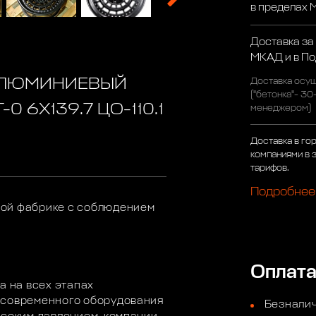
в пределах
Доставка за
МКАД и в П
АЛЮМИНИЕВЫЙ
Доставка осущ
("бетонка"- 30
0 6X139.7 ЦО-110.1
менеджером)
Доставка в го
компаниями в 
тарифов.
Подробнее
ной фабрике с соблюдением
.
Оплат
а на всех этапах
 современного оборудования
Безналич