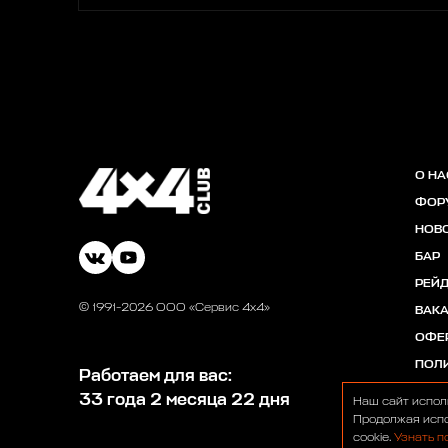
О НА
ФОР
НОВ
БАР
РЕЙ
© 1991-2026 ООО «Сервис 4х4»
ВАК
ОФЕ
ПОЛ
Работаем для вас:
33 года 2 месяца 22 дня
Наш сайт испол
Продолжая испо
cookie.
Узнать п