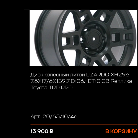
Диск колесный литой LIZARDO XH296
7.5X17/6X139.7 D106.1 ET10 CB Реплика
Toyota TRD PRO
Арт.: 20/65/10/46
13 900 ₽
В КОРЗИНУ