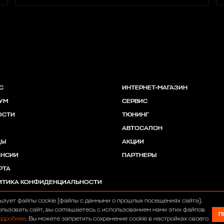
С
ИНТЕРНЕТ-МАГАЗИН
УМ
СЕРВИС
ОСТИ
ТЮНИНГ
АВТОСАЛОН
ДЫ
АКЦИИ
АНСИИ
ПАРТНЕРЫ
РТА
ИТИКА КОНФИДЕНЦИАЛЬНОСТИ
ьзует файлы cookie (файлы с данными о прошлых посещениях сайта).
льзовать сайт, вы соглашаетесь с использованием нами этих файлов
П
одробнее
. Вы можете запретить сохранение cookie в настройках своего