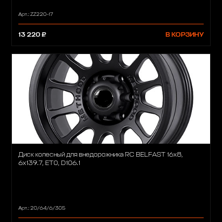
Арт.: ZZ220-17
13 220 ₽
В КОРЗИНУ
Диск колесный для внедорожника RC BELFAST 16x8,
6x139.7, ET0, D106.1
Арт.: 20/64/6/305