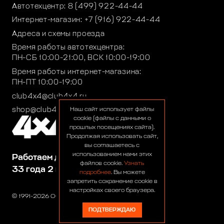
Автотехцентр:
8 (499) 922-44-44
Интернет-магазин:
+7 (916) 922-44-44
Адреса и схемы проезда
Время работы автотехцентра:
ПН-СБ 10:00-21:00, ВСК 10:00-19:00
Время работы интернет-магазина:
ПН-ПТ 10:00-19:00
club4x4@club4x4.ru
shop@club4x4.ru
Наш сайт использует файлы
cookie (файлы с данными о
прошлых посещениях сайта).
Продолжая использовать сайт,
вы соглашаетесь с
использованием нами этих
Работаем для вас:
файлов cookie.
Узнать
33 года 2 месяца 22 дня
подробнее
. Вы можете
запретить сохранение cookie в
настройках своего браузера.
© 1991-2026 ООО «Сервис 4х4»
ПОДТВЕРЖДАЮ