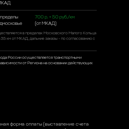
 МКАД
 пределы
700 р. + 50 руб./км
одмосковье
(от МКАД)
ествляется в пределах Московского Малого Кольца
-35 км от МКАД, дальние заказы - по согласованию с
рода России осуществляется транспортными
зависимости от Региона на основании действующих
а
ная форма оплаты (выставление счета