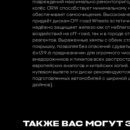
повреждений максимально ремонтоприго
колёс ORW способствует минимальному н
обеспечивает самоочищение. Высококаче
придаёт дискам Off-road Wheels эстетичн
надёжно защищает железо как от неблаг
воздействий на off-road, так и в городе 
реагентов. Выраженные хампы с обеих ст
покрышку, позволяя без опасений сдуват
6х139.6 предназначен для огромного чис
внедорожников и пикапов всех распростр
европейских аналогов и китайских копий
нулевом вылете эти диски рекомендуются
подготовленных автомобилей с шириной 
дюймов).
ТАКЖЕ ВАС МОГУТ 