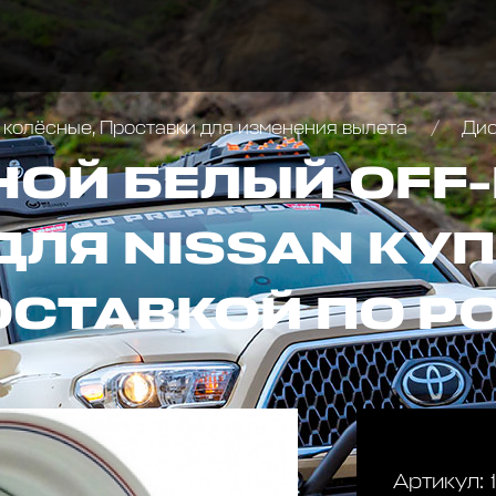
 колёсные, Проставки для изменения вылета
Диск ко
НОЙ БЕЛЫЙ OFF
ДЛЯ NISSAN КУП
ОСТАВКОЙ ПО Р
Артикул: