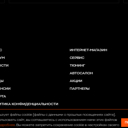
С
ИНТЕРНЕТ-МАГАЗИН
УМ
СЕРВИС
ОСТИ
ТЮНИНГ
АВТОСАЛОН
ДЫ
АКЦИИ
АНСИИ
ПАРТНЕРЫ
РТА
ИТИКА КОНФИДЕНЦИАЛЬНОСТИ
ьзует файлы cookie (файлы с данными о прошлых посещениях сайта).
льзовать сайт, вы соглашаетесь с использованием нами этих файлов
П
одробнее
. Вы можете запретить сохранение cookie в настройках своего