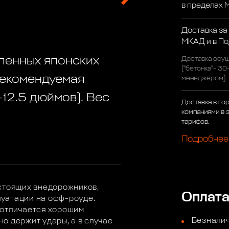
в пределах
Доставка за
МКАД и в П
вленных японских
Доставка осущ
("бетонка"- 30
Рекомендуемая
менеджером)
12.5 дюймов). Вес
Доставка в го
компаниями в 
тарифов.
Подробнее
стоящих внедорожников,
Оплат
уатации на офф-роуде.
 отличается хорошим
Безналич
о держит удары, а в случае