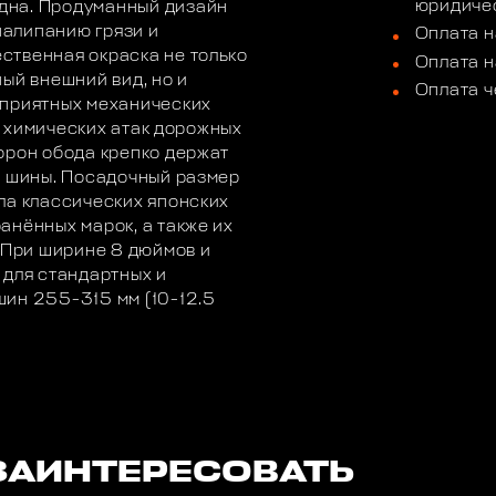
юридичес
дна. Продуманный дизайн
алипанию грязи и
Оплата н
ственная окраска не только
Оплата н
ый внешний вид, но и
Оплата ч
оприятных механических
от химических атак дорожных
орон обода крепко держат
ь шины. Посадочный размер
ла классических японских
анённых марок, а также их
. При ширине 8 дюймов и
 для стандартных и
шин 255-315 мм (10-12.5
ЗАИНТЕРЕСОВАТЬ