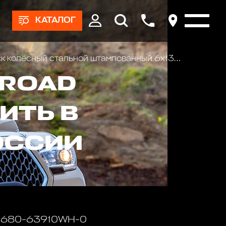
КАТАЛОГ
лёсный стальной штампованный 6x139.7, размер 8х16, ET 0, ЦО 110, белый,
-ROAD
ИТЬ В
ОССИИ
 1680-63910WH-0