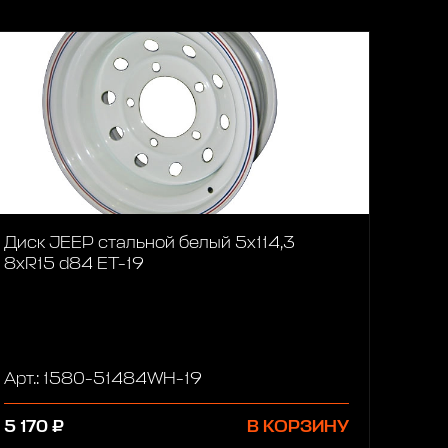
Диск JEEP стальной белый 5х114,3
8xR15 d84 ET-19
Арт.: 1580-51484WH-19
5 170 ₽
В КОРЗИНУ