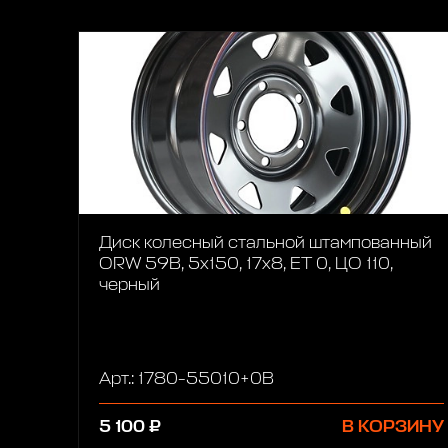
Диск колесный стальной штампованный
ORW 59B, 5x150, 17x8, ET 0, ЦО 110,
черный
Арт.: 1780-55010+0B
5 100 ₽
В КОРЗИНУ