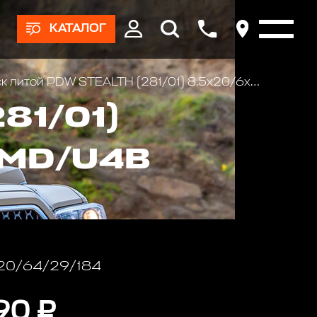
КАТАЛОГ
литой PDW STEALTH (281/01) 8.5x20/6x139.7 D110.1 ET12 E-MD/U4B
81/01)
E-MD/U4B
 20/64/29/184
90 ₽