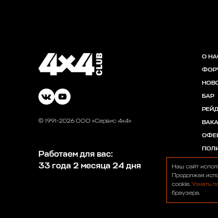
О НА
ФОР
НОВ
БАР
РЕЙ
© 1991-2026 ООО «Сервис 4х4»
ВАК
ОФЕ
ПОЛ
Работаем для вас:
33 года 2 месяца 24 дня
Наш сайт испол
Продолжая испо
cookie.
Узнать п
браузера.