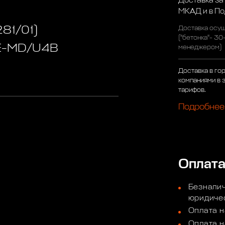
Доставка за
МКАД и в П
81/01)
Доставка осущ
("бетонка"- 30
 E-MD/U4B
менеджером)
Доставка в го
компаниями в 
тарифов.
Подробнее
Оплат
Безналич
юридичес
Оплата н
Оплата н