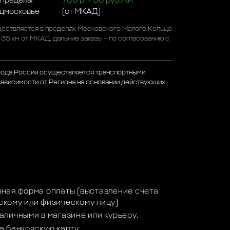
 пределы
700 р. + 50 руб./км
одмосковье
(от МКАД)
ествляется в пределах Московского Малого Кольца
-35 км от МКАД, дальние заказы - по согласованию с
рода России осуществляется транспортными
зависимости от Региона на основании действующих
а
ная форма оплаты (выставление счета
кому или физическому лицу)
аличными в магазине или курьеру.
а банковскую карту.