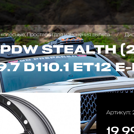
 колёсные, Проставки для изменения вылета
Диск 
PDW STEALTH (2
.7 D110.1 ET12 
Артикул:
19 9