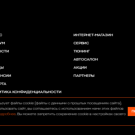
С
ИНТЕРНЕТ-МАГАЗИН
УМ
СЕРВИС
ОСТИ
ТЮНИНГ
АВТОСАЛОН
ДЫ
АКЦИИ
АНСИИ
ПАРТНЕРЫ
РТА
ИТИКА КОНФИДЕНЦИАЛЬНОСТИ
ьзует файлы cookie (файлы с данными о прошлых посещениях сайта).
льзовать сайт, вы соглашаетесь с использованием нами этих файлов
П
одробнее
. Вы можете запретить сохранение cookie в настройках своего