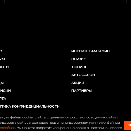
С
ИНТЕРНЕТ-МАГАЗИН
УМ
СЕРВИС
ОСТИ
ТЮНИНГ
АВТОСАЛОН
ДЫ
АКЦИИ
АНСИИ
ПАРТНЕРЫ
РТА
ИТИКА КОНФИДЕНЦИАЛЬНОСТИ
ьзует файлы cookie (файлы с данными о прошлых посещениях сайта).
льзовать сайт, вы соглашаетесь с использованием нами этих файлов
П
одробнее
. Вы можете запретить сохранение cookie в настройках своего