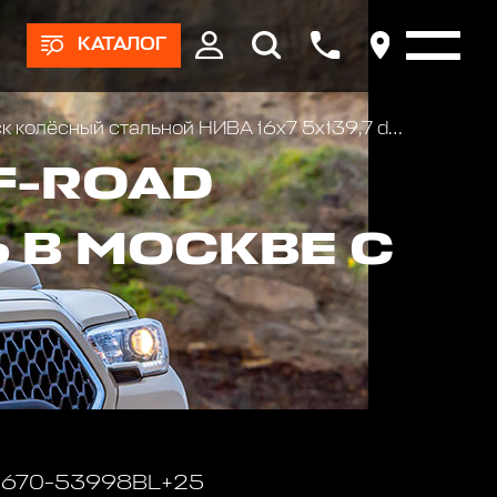
КАТАЛОГ
колёсный стальной НИВА 16х7 5х139,7 d98 ET+25 черный
F-ROAD
 В МОСКВЕ С
 1670-53998BL+25