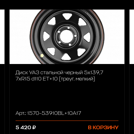
Диск УАЗ стальной черный 5x139,7
7xR15 d110 ET+10 (треуг. мелкий)
Арт.: 1570-53910BL+10A17
5 420 ₽
В КОРЗИНУ