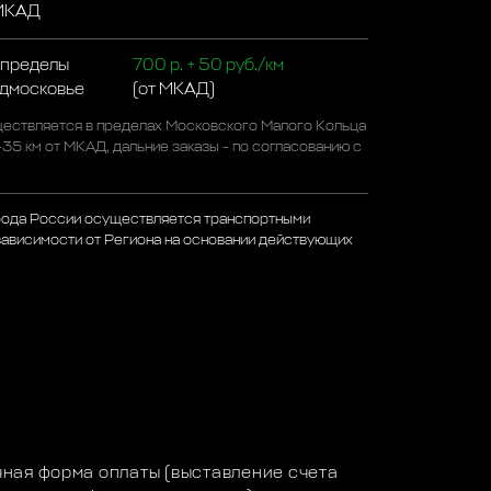
 МКАД
 пределы
700 р. + 50 руб./км
одмосковье
(от МКАД)
ествляется в пределах Московского Малого Кольца
-35 км от МКАД, дальние заказы - по согласованию с
рода России осуществляется транспортными
зависимости от Региона на основании действующих
а
ная форма оплаты (выставление счета