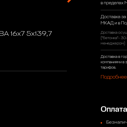
в пределах
Доставка за
МКАД и в П
ВА 16х7 5х139,7
Доставка осущ
("бетонка"- 30
менеджером)
Доставка в го
компаниями в 
тарифов.
Подробнее
Оплат
Безналич