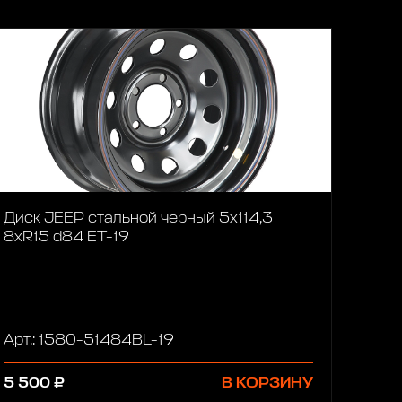
Диск JEEP стальной черный 5х114,3
8xR15 d84 ET-19
Арт.: 1580-51484BL-19
5 500 ₽
В КОРЗИНУ