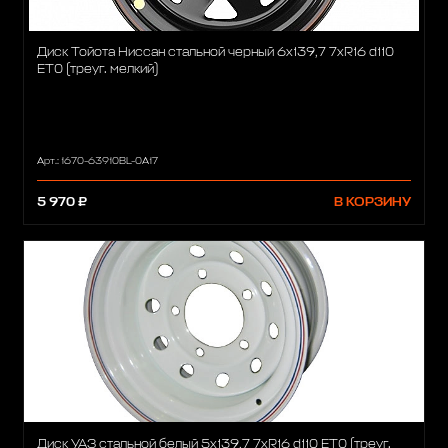
Диск Тойота Ниссан стальной черный 6x139,7 7xR16 d110
ET0 (треуг. мелкий)
Арт.: 1670-63910BL-0A17
5 970 ₽
В КОРЗИНУ
Диск УАЗ стальной белый 5x139,7 7xR16 d110 ET0 (треуг.