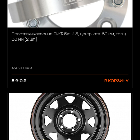
Проставки колесные РИФ 5x114.3, центр. отв. 82 мм, толщ.
30 мм (2 шт.)
Арт.: JD01451
5 910 ₽
В КОРЗИНУ