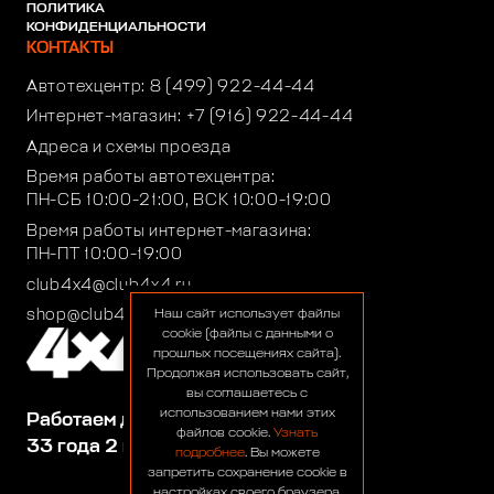
ПОЛИТИКА
КОНФИДЕНЦИАЛЬНОСТИ
КОНТАКТЫ
Автотехцентр:
8 (499) 922-44-44
Интернет-магазин:
+7 (916) 922-44-44
Адреса и схемы проезда
Время работы автотехцентра:
ПН-СБ 10:00-21:00, ВСК 10:00-19:00
Время работы интернет-магазина:
ПН-ПТ 10:00-19:00
club4x4@club4x4.ru
shop@club4x4.ru
Наш сайт использует файлы
cookie (файлы с данными о
прошлых посещениях сайта).
Продолжая использовать сайт,
вы соглашаетесь с
использованием нами этих
Работаем для вас:
файлов cookie.
Узнать
33 года 2 месяца 24 дня
подробнее
. Вы можете
запретить сохранение cookie в
настройках своего браузера.