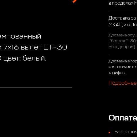
в пределах
Доставка за
МКАД и в П
тампованный
Доставка осущ
("бетонка"- 30
р 7х16 вылет ET+30
менеджером)
 цвет: белый.
Доставка в го
компаниями в 
тарифов.
Подробнее
Оплат
Безналич