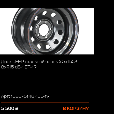
Диск JEEP стальной черный 5х114,3
8xR15 d84 ET-19
Арт.: 1580-51484BL-19
5 500 ₽
В КОРЗИНУ