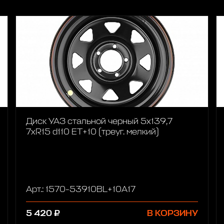
Диск УАЗ стальной черный 5x139,7
7xR15 d110 ET+10 (треуг. мелкий)
Арт.: 1570-53910BL+10A17
5 420 ₽
В КОРЗИНУ