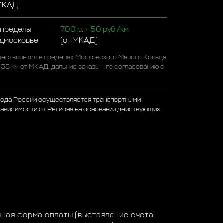
 МКАД
 пределы
700 р. + 50 руб./км
одмосковье
(от МКАД)
ествляется в пределах Московского Малого Кольца
-35 км от МКАД, дальние заказы - по согласованию с
рода России осуществляется транспортными
зависимости от Региона на основании действующих
а
ная форма оплаты (выставление счета