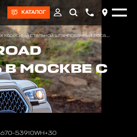
КАТАЛОГ
сный стальной штампованный посадка 5x139.7 УАЗ размер 7х16 вылет ET+30 центральное отверсти
ROAD
 В МОСКВЕ С
 1670-53910WH+30