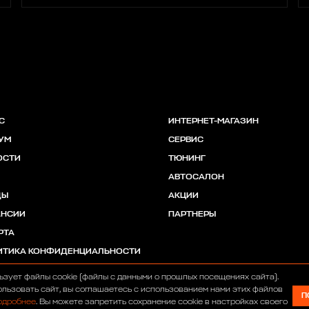
С
ИНТЕРНЕТ-МАГАЗИН
УМ
СЕРВИС
ОСТИ
ТЮНИНГ
АВТОСАЛОН
ДЫ
АКЦИИ
АНСИИ
ПАРТНЕРЫ
РТА
ИТИКА КОНФИДЕНЦИАЛЬНОСТИ
ьзует файлы cookie (файлы с данными о прошлых посещениях сайта).
льзовать сайт, вы соглашаетесь с использованием нами этих файлов
П
одробнее
. Вы можете запретить сохранение cookie в настройках своего