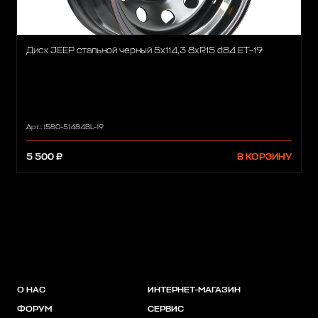
Диск JEEP стальной черный 5х114,3 8xR15 d84 ET-19
Арт.: 1580-51484BL-19
5 500 ₽
В КОРЗИНУ
О НАС
ИНТЕРНЕТ-МАГАЗИН
ФОРУМ
СЕРВИС