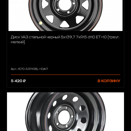
Диск УАЗ стальной черный 5x139,7 7xR15 d110 ET+10 (треуг.
мелкий)
Арт.: 1570-53910BL+10A17
5 420 ₽
В КОРЗИНУ