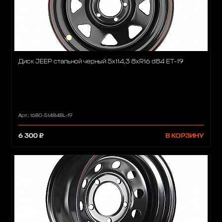
Диск JEEP стальной черный 5х114,3 8xR16 d84 ET-19
Арт.: 1680-51484BL-19
6 300 ₽
В КОРЗИНУ