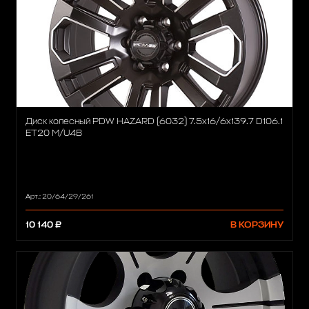
Диск колесный PDW HAZARD (6032) 7.5x16/6x139.7 D106.1
ET20 M/U4B
Арт.: 20/64/29/261
10 140 ₽
В КОРЗИНУ