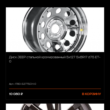
Диск JEEP стальной хромированный 5х127 5х8R17 d75 ET-
0
Арт.: 1780-52775CH-0
10 080 ₽
В КОРЗИНУ