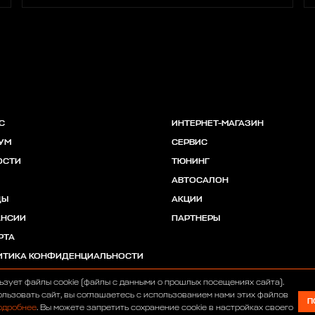
С
ИНТЕРНЕТ-МАГАЗИН
УМ
СЕРВИС
ОСТИ
ТЮНИНГ
АВТОСАЛОН
ДЫ
АКЦИИ
АНСИИ
ПАРТНЕРЫ
РТА
ИТИКА КОНФИДЕНЦИАЛЬНОСТИ
ьзует файлы cookie (файлы с данными о прошлых посещениях сайта).
льзовать сайт, вы соглашаетесь с использованием нами этих файлов
П
одробнее
. Вы можете запретить сохранение cookie в настройках своего