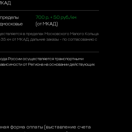
 МКАД
 пределы
700 р. + 50 руб./км
одмосковье
(от МКАД)
ествляется в пределах Московского Малого Кольца
-35 км от МКАД, дальние заказы - по согласованию с
рода России осуществляется транспортными
зависимости от Региона на основании действующих
а
ная форма оплаты (выставление счета