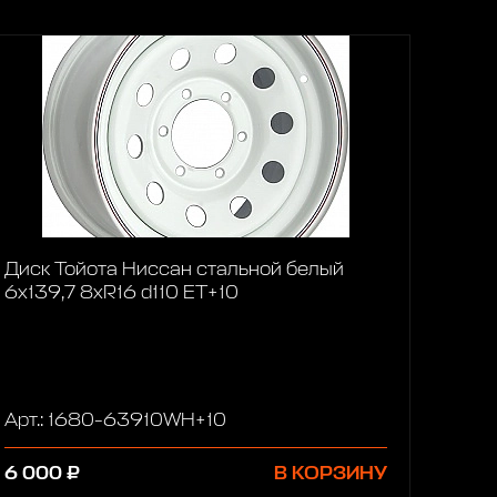
Диск Тойота Ниссан стальной белый
6x139,7 8xR16 d110 ET+10
Арт.: 1680-63910WH+10
6 000 ₽
В КОРЗИНУ