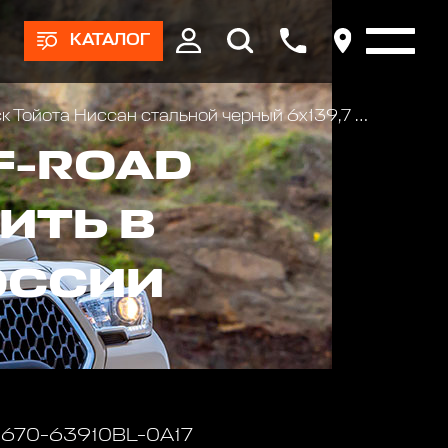
КАТАЛОГ
ойота Ниссан стальной черный 6x139,7 7xR16 d110 ET0 (треуг. мелкий)
F-ROAD
ИТЬ В
ОССИИ
 1670-63910BL-0A17