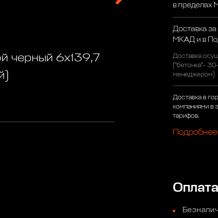
в пределах
Доставка за
МКАД и в П
й черный 6x139,7
Доставка осущ
("бетонка"- 30
й)
менеджером)
Доставка в го
компаниями в 
тарифов.
Подробнее
Оплат
Безналич