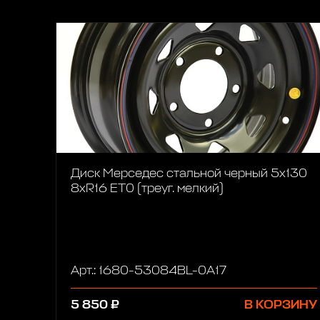
Диск Мерседес стальной черный 5х130
8xR16 ET0 (треуг. мелкий)
Арт.: 1680-53084BL-0A17
5 850 ₽
В КОРЗИНУ