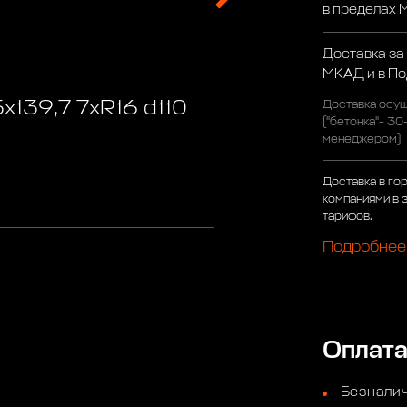
в пределах
Доставка за
МКАД и в П
x139,7 7xR16 d110
Доставка осущ
("бетонка"- 30
менеджером)
Доставка в го
компаниями в 
тарифов.
Подробнее
Оплат
Безналич