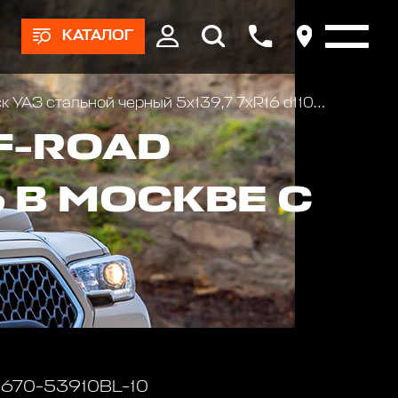
КАТАЛОГ
 УАЗ стальной черный 5x139,7 7xR16 d110 ET-10
F-ROAD
 В МОСКВЕ С
 1670-53910BL-10