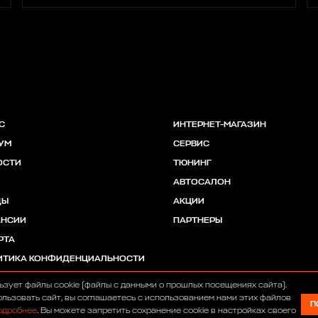
С
ИНТЕРНЕТ-МАГАЗИН
УМ
СЕРВИС
ОСТИ
ТЮНИНГ
АВТОСАЛОН
ДЫ
АКЦИИ
АНСИИ
ПАРТНЕРЫ
РТА
ИТИКА КОНФИДЕНЦИАЛЬНОСТИ
ьзует файлы cookie (файлы с данными о прошлых посещениях сайта).
льзовать сайт, вы соглашаетесь с использованием нами этих файлов
П
одробнее
. Вы можете запретить сохранение cookie в настройках своего