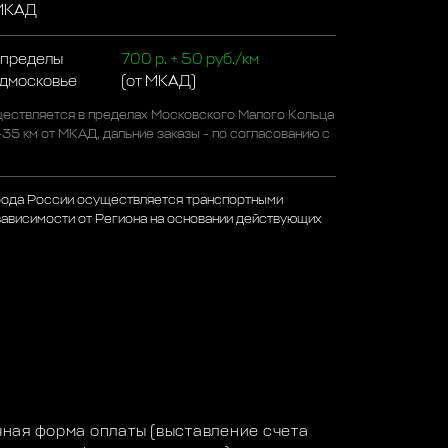
 МКАД
 пределы
700 р. + 50 руб./км
одмосковье
(от МКАД)
ествляется в пределах Московского Малого Кольца
-35 км от МКАД, дальние заказы - по согласованию с
рода России осуществляется транспортными
зависимости от Региона на основании действующих
а
ная форма оплаты (выставление счета