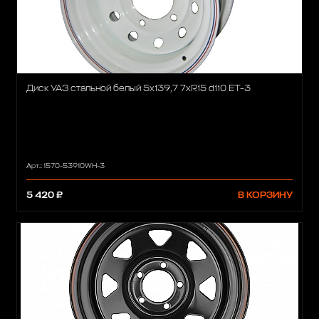
Диск УАЗ стальной белый 5x139,7 7xR15 d110 ET-3
Арт.: 1570-53910WH-3
5 420 ₽
В КОРЗИНУ