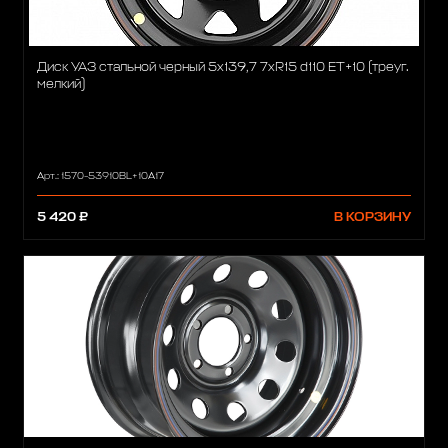
Диск УАЗ стальной черный 5x139,7 7xR15 d110 ET+10 (треуг.
мелкий)
Арт.: 1570-53910BL+10A17
5 420 ₽
В КОРЗИНУ