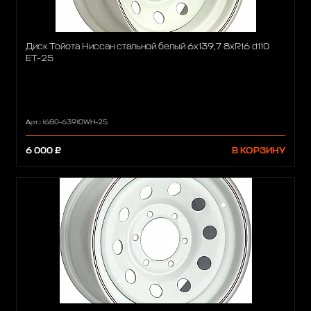
Диск Тойота Ниссан стальной белый 6x139,7 8xR16 d110
ET-25
Арт.: 1680-63910WH-25
6 000 ₽
В КОРЗИНУ