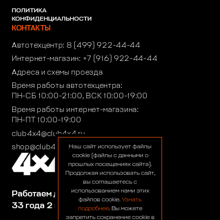
ПОЛИТИКА
КОНФИДЕНЦИАЛЬНОСТИ
КОНТАКТЫ
Автотехцентр:
8 (499) 922-44-44
Интернет-магазин:
+7 (916) 922-44-44
Адреса и схемы проезда
Время работы автотехцентра:
ПН-СБ 10:00-21:00, ВСК 10:00-19:00
Время работы интернет-магазина:
ПН-ПТ 10:00-19:00
club4x4@club4x4.ru
shop@club4x4.ru
Наш сайт использует файлы
cookie (файлы с данными о
прошлых посещениях сайта).
Продолжая использовать сайт,
вы соглашаетесь с
использованием нами этих
Работаем для вас:
файлов cookie.
Узнать
33 года 2 месяца 24 дня
подробнее
. Вы можете
запретить сохранение cookie в