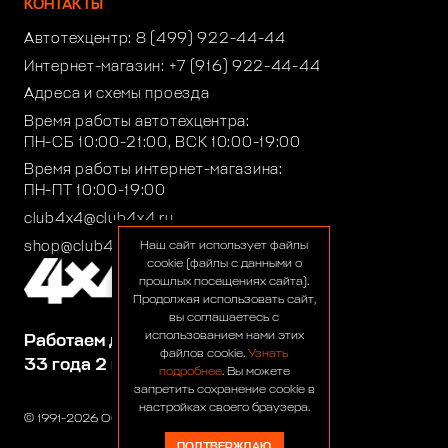
КОНТАКТЫ
Автотехцентр:
8 (499) 922-44-44
Интернет-магазин:
+7 (916) 922-44-44
Адреса и схемы проезда
Время работы автотехцентра:
ПН-СБ 10:00-21:00, ВСК 10:00-19:00
Время работы интернет-магазина:
ПН-ПТ 10:00-19:00
club4x4@club4x4.ru
shop@club4x4.ru
Наш сайт использует файлы
cookie (файлы с данными о
прошлых посещениях сайта).
Продолжая использовать сайт,
вы соглашаетесь с
использованием нами этих
Работаем для вас:
файлов cookie.
Узнать
33 года 2 месяца 24 дня
подробнее
. Вы можете
запретить сохранение cookie в
настройках своего браузера.
© 1991-2026 ООО «Сервис 4х4»
ПОДТВЕРЖДАЮ