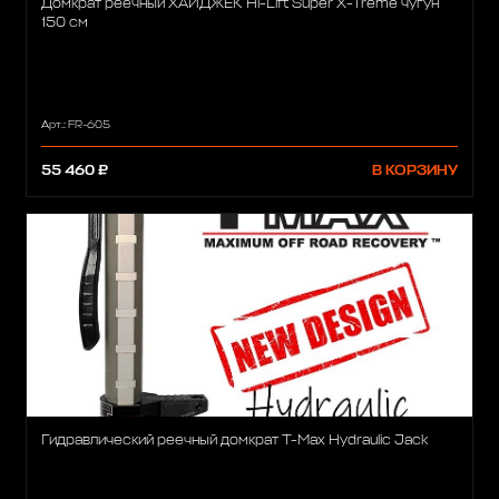
Домкрат реечный ХАЙДЖЕК Hi-Lift Super X-Treme чугун
150 см
Арт.: FR-605
55 460 ₽
В КОРЗИНУ
Гидравлический реечный домкрат T-Max Hydraulic Jack