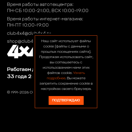
Время работы автотехцентра:
ПН-СБ 10:00-21:00, ВСК 10:00-19:00
Время работы интернет-магазина:
ПН-ПТ 10:00-19:00
club4x4@club4x4.ru
shop@club4x4.ru
Наш сайт использует файлы
cookie (файлы с данными о
прошлых посещениях сайта).
Продолжая использовать сайт,
вы соглашаетесь с
использованием нами этих
Работаем для вас:
файлов cookie.
Узнать
33 года 2 месяца 24 дня
подробнее
. Вы можете
запретить сохранение cookie в
настройках своего браузера.
© 1991-2026 ООО «Сервис 4х4»
ПОДТВЕРЖДАЮ