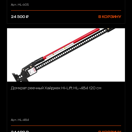
Арт.: HL-605
24 500 ₽
В КОРЗИНУ
Домкрат реечный Хайджек Hi-Lift HL-484 120 см
Арт.: HL-484