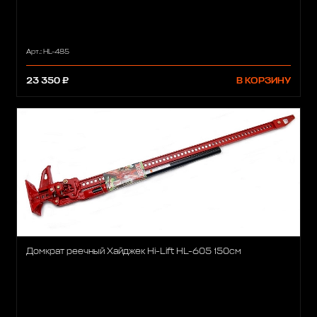
Арт.: HL-485
23 350 ₽
В КОРЗИНУ
Домкрат реечный Хайджек Hi-Lift HL-605 150см