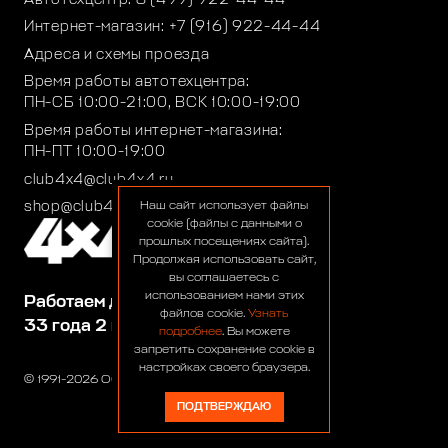
Интернет-магазин:
+7 (916) 922-44-44
Адреса и схемы проезда
Время работы автотехцентра:
ПН-СБ 10:00-21:00, ВСК 10:00-19:00
Время работы интернет-магазина:
ПН-ПТ 10:00-19:00
club4x4@club4x4.ru
shop@club4x4.ru
Наш сайт использует файлы
cookie (файлы с данными о
прошлых посещениях сайта).
Продолжая использовать сайт,
вы соглашаетесь с
использованием нами этих
Работаем для вас:
файлов cookie.
Узнать
33 года 2 месяца 24 дня
подробнее
. Вы можете
запретить сохранение cookie в
настройках своего браузера.
© 1991-2026 ООО «Сервис 4х4»
ПОДТВЕРЖДАЮ