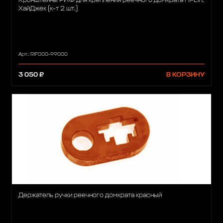
Кронштейны РИФ для крепления реечного домкрата Hi-Lift
ХайДжек (к-т 2 шт.)
Арт.: RIF000-99000
3 050 ₽
В КОРЗИНУ
Держатель ручки реечного домкрата красный