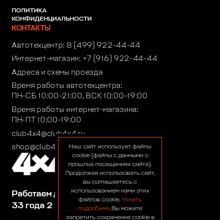
ПОЛИТИКА
КОНФИДЕНЦИАЛЬНОСТИ
КОНТАКТЫ
Автотехцентр:
8 (499) 922-44-44
Интернет-магазин:
+7 (916) 922-44-44
Адреса и схемы проезда
Время работы автотехцентра:
ПН-СБ 10:00-21:00, ВСК 10:00-19:00
Время работы интернет-магазина:
ПН-ПТ 10:00-19:00
club4x4@club4x4.ru
shop@club4x4.ru
Наш сайт использует файлы
cookie (файлы с данными о
прошлых посещениях сайта).
Продолжая использовать сайт,
вы соглашаетесь с
использованием нами этих
Работаем для вас:
файлов cookie.
Узнать
33 года 2 месяца 25 дней
подробнее
. Вы можете
запретить сохранение cookie в