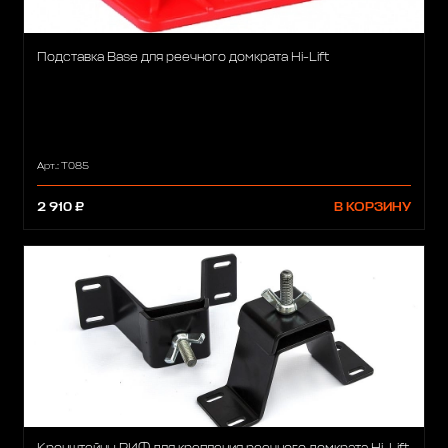
Подставка Base для реечного домкрата Hi-Lift
Арт.: T085
2 910 ₽
В КОРЗИНУ