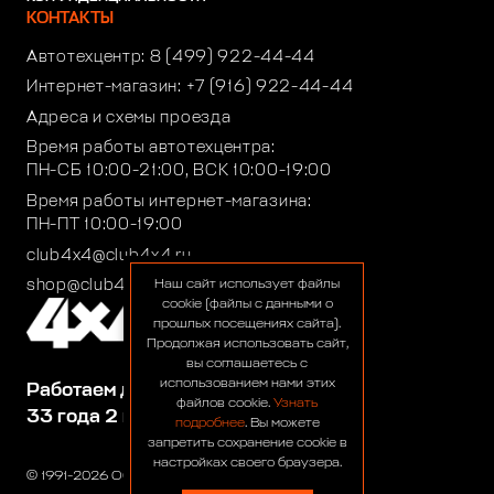
КОНТАКТЫ
Автотехцентр:
8 (499) 922-44-44
Интернет-магазин:
+7 (916) 922-44-44
Адреса и схемы проезда
Время работы автотехцентра:
ПН-СБ 10:00-21:00, ВСК 10:00-19:00
Время работы интернет-магазина:
ПН-ПТ 10:00-19:00
club4x4@club4x4.ru
shop@club4x4.ru
Наш сайт использует файлы
cookie (файлы с данными о
прошлых посещениях сайта).
Продолжая использовать сайт,
вы соглашаетесь с
использованием нами этих
Работаем для вас:
файлов cookie.
Узнать
33 года 2 месяца 26 дней
подробнее
. Вы можете
запретить сохранение cookie в
настройках своего браузера.
© 1991-2026 ООО «Сервис 4х4»