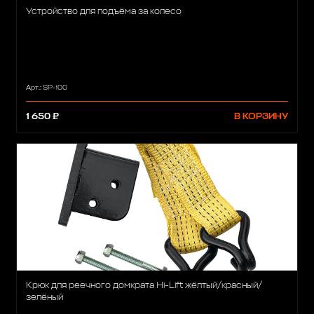
Устройство для подъёма за колесо
Арт.: SP-100
1 650 ₽
В КОРЗИНУ
Крюк для реечного домкрата Hi-Lift жёлтый/красный/
зелёный