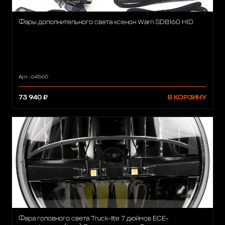
Фары дополнительного света ксенон Warn SDB160 HID
Арт.: 64560
73 940 ₽
В КОРЗИНУ
Фара головного света Truck-lite 7 дюймов ECE-