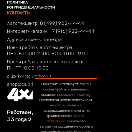
ПОЛИТИКА
КОНФИДЕНЦИАЛЬНОСТИ
КОНТАКТЫ
Автотехцентр:
8 (499) 922-44-44
Интернет-магазин:
+7 (916) 922-44-44
Адреса и схемы проезда
Время работы автотехцентра:
ПН-СБ 10:00-21:00, ВСК 10:00-19:00
Время работы интернет-магазина:
ПН-ПТ 10:00-19:00
club4x4@club4x4.ru
shop@club4x4.ru
Наш сайт использует файлы
cookie (файлы с данными о
прошлых посещениях сайта).
Продолжая использовать сайт,
вы соглашаетесь с
использованием нами этих
Работаем для вас:
файлов cookie.
Узнать
33 года 2 месяца 22 дня
подробнее
. Вы можете
запретить сохранение cookie в