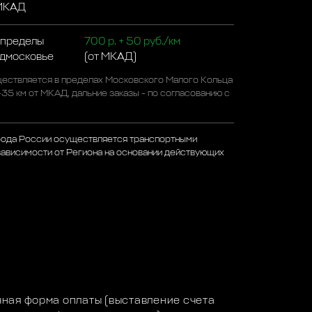
 МКАД
 пределы
700 р. + 50 руб./км
одмосковье
(от МКАД)
ествляется в пределах Московского Малого Кольца
-35 км от МКАД, дальние заказы - по согласованию с
рода России осуществляется транспортными
зависимости от Региона на основании действующих
а
ная форма оплаты (выставление счета