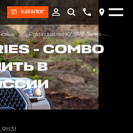
КАТАЛОГ
оновые
Rigid Industries 10" SR2-Series - Combo (Drive/Hyperspot(tm) )
RIES - COMBO
ПИТЬ В
ОССИИ
L91131