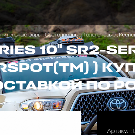
ительные фары : Светодиодные, Галогеновые , Ксен
RIES 10" SR2-SE
RSPOT(TM) ) КУ
ОСТАВКОЙ ПО Р
Артикул: 