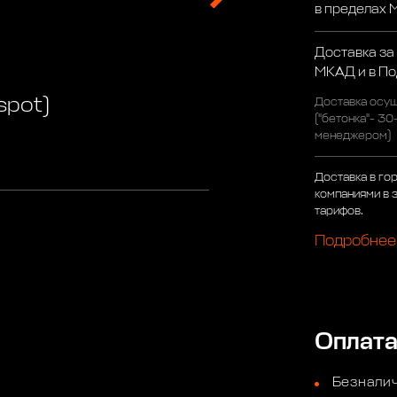
в пределах
Доставка за
МКАД и в П
spot)
Доставка осущ
("бетонка"- 30
менеджером)
Доставка в го
компаниями в 
тарифов.
Подробнее
Оплат
Безналич