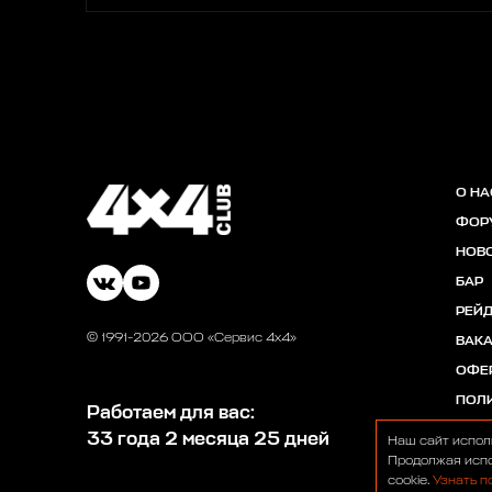
О НА
ФОР
НОВ
БАР
РЕЙ
© 1991-2026 ООО «Сервис 4х4»
ВАК
ОФЕ
ПОЛ
Работаем для вас:
33 года 2 месяца 25 дней
Наш сайт испол
Продолжая испо
cookie.
Узнать п