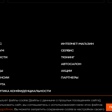
С
ИНТЕРНЕТ-МАГАЗИН
УМ
СЕРВИС
ОСТИ
ТЮНИНГ
АВТОСАЛОН
ДЫ
АКЦИИ
АНСИИ
ПАРТНЕРЫ
РТА
ИТИКА КОНФИДЕНЦИАЛЬНОСТИ
ьзует файлы cookie (файлы с данными о прошлых посещениях сайта).
льзовать сайт, вы соглашаетесь с использованием нами этих файлов
П
одробнее
. Вы можете запретить сохранение cookie в настройках своего