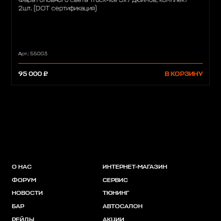
Фара головного света Truck-lite 5х7 дюймов, комплект
2шт. (DOT сертификация)
Арт.: 55003
95 000 ₽
В КОРЗИНУ
О НАС
ИНТЕРНЕТ-МАГАЗИН
ФОРУМ
СЕРВИС
НОВОСТИ
ТЮНИНГ
БАР
АВТОСАЛОН
РЕЙДЫ
АКЦИИ