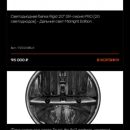
Светодиодная балка Rigid 20" SR-серия PRO (20
светодиодов) - Дальний свет Midnight Edition
Арт.: 920214BLK
95 000 ₽
В КОРЗИНУ