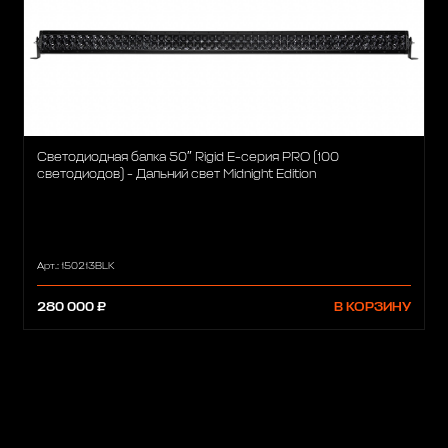
Светодиодная балка 50″ Rigid Е-серия PRO (100
светодиодов) - Дальний свет Midnight Edition
Арт.: 150213BLK
280 000 ₽
В КОРЗИНУ