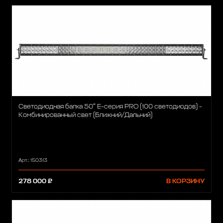
Светодиодная балка 50″ Е-серия PRO (100 светодиодов) -
Комбинированный свет (Ближний/Дальний)
Арт.: 150313
278 000 ₽
В КОРЗИНУ