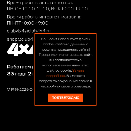
Время работы автотехцентра:
ПН-СБ 10:00-21:00, ВСК 10:00-19:00
Время работы интернет-магазина:
ПН-ПТ 10:00-19:00
club4x4@club4x4.ru
shop@club4x4.ru
Наш сайт использует файлы
cookie (файлы с данными о
прошлых посещениях сайта).
Продолжая использовать сайт,
вы соглашаетесь с
использованием нами этих
Работаем для вас:
файлов cookie.
Узнать
33 года 2 месяца 22 дня
подробнее
. Вы можете
запретить сохранение cookie в
настройках своего браузера.
© 1991-2026 ООО «Сервис 4х4»
ПОДТВЕРЖДАЮ