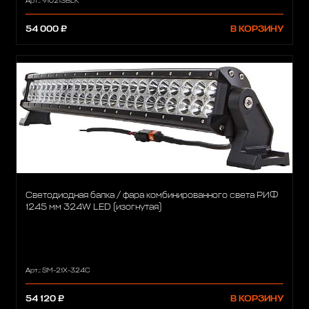
Арт.: 910213BLK
54 000 ₽
В КОРЗИНУ
Светодиодная балка / фара комбинированного света РИФ
1245 мм 324W LED (изогнутая)
Арт.: SM-21X-324C
54 120 ₽
В КОРЗИНУ