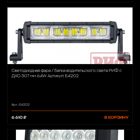
Светодиодная фара / балка водительского света РИФ с
ДХО 307 мм 64W Артикул: E4202
Арт.: E4202
6 610 ₽
В КОРЗИНУ