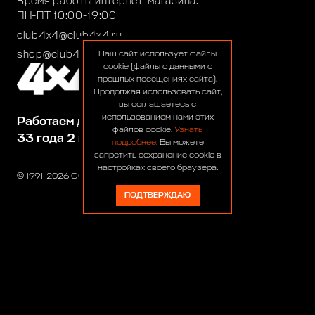
Время работы интернет-магазина:
ПН-ПТ 10:00-19:00
club4x4@club4x4.ru
shop@club4x4.ru
Наш сайт использует файлы
cookie (файлы с данными о
прошлых посещениях сайта).
Продолжая использовать сайт,
вы соглашаетесь с
использованием нами этих
Работаем для вас:
файлов cookie.
Узнать
33 года 2 месяца 23 дня
подробнее
. Вы можете
запретить сохранение cookie в
настройках своего браузера.
© 1991-2026 ООО «Сервис 4х4»
ПОДТВЕРЖДАЮ