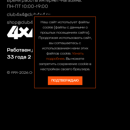
Время работы интернет-магазина:
ПН-ПТ 10:00-19:00
club4x4@club4x4.ru
shop@club4x4.ru
Наш сайт использует файлы
cookie (файлы с данными о
прошлых посещениях сайта).
Продолжая использовать сайт,
вы соглашаетесь с
использованием нами этих
Работаем для вас:
файлов cookie.
Узнать
33 года 2 месяца 24 дня
подробнее
. Вы можете
запретить сохранение cookie в
настройках своего браузера.
© 1991-2026 ООО «Сервис 4х4»
ПОДТВЕРЖДАЮ