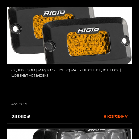
Задние фонари Rigid SR-M Серия - Янтарный цвет (пара) -
Врезная установка
Арт.: 90172
28 080 ₽
В КОРЗИНУ