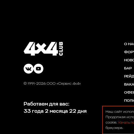
О НА
ФОР
НОВ
БАР
РЕЙ
© 1991-2026 ООО «Сервис 4х4»
ВАК
ОФЕ
ПОЛ
Работаем для вас:
33 года 2 месяца 22 дня
Наш сайт испол
Продолжая испо
cookie.
Узнать п
браузера.