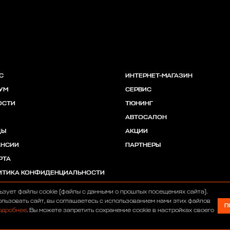
С
ИНТЕРНЕТ-МАГАЗИН
УМ
СЕРВИС
ОСТИ
ТЮНИНГ
АВТОСАЛОН
ДЫ
АКЦИИ
АНСИИ
ПАРТНЕРЫ
РТА
ИТИКА КОНФИДЕНЦИАЛЬНОСТИ
ьзует файлы cookie (файлы с данными о прошлых посещениях сайта).
льзовать сайт, вы соглашаетесь с использованием нами этих файлов
П
одробнее
. Вы можете запретить сохранение cookie в настройках своего