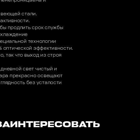
ыленепроницаема и
авеющей стали.
 активности.
бы продлить срок службы
охлаждение
пециальной технологии
3% оптической эффективности.
 так что выход из строя
 дневной свет чистый и
 Фара прекрасно освещают
аглядность без усталости
ЗАИНТЕРЕСОВАТЬ