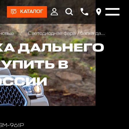
КАТАЛОГ
оновые
Светодиодная фара / балка дальнего света РИФ 192 мм 18W LED
КА ДАЛЬНЕГО
КУПИТЬ В
ОССИИ
 SM-961P