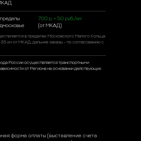
 МКАД
 пределы
700 р. + 50 руб./км
одмосковье
(от МКАД)
ествляется в пределах Московского Малого Кольца
-35 км от МКАД, дальние заказы - по согласованию с
рода России осуществляется транспортными
зависимости от Региона на основании действующих
а
ная форма оплаты (выставление счета