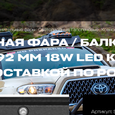
ительные фары : Светодиодные, Галогеновые , Ксен
АЯ ФАРА / БАЛ
92 ММ 18W LED 
ОСТАВКОЙ ПО Р
Артикул: