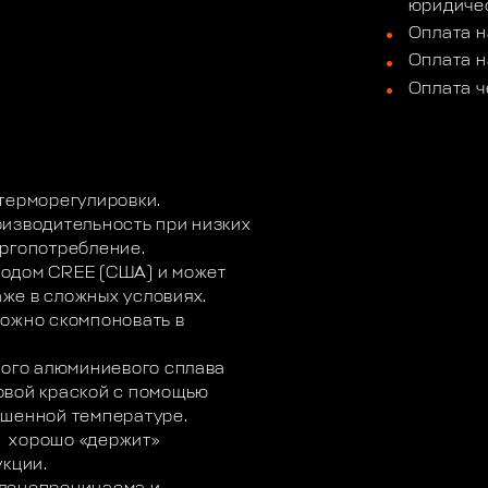
юридичес
Оплата н
Оплата н
Оплата ч
терморегулировки.
оизводительность при низких
ергопотребление.
одом CREE (США) и может
же в сложных условиях.
можно скомпоновать в
ного алюминиевого сплава
овой краской с помощью
ышенной температуре.
я, хорошо «держит»
укции.