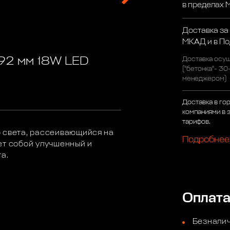
в пределах
Доставка за
МКАД и в П
92 мм 18W LED
Доставка осущ
("бетонка"- 30
менеджером)
Доставка в го
компаниями в 
тарифов.
о света, рассеивающийся на
Подробнее
ет собой улучшенный и
а.
Оплат
Безналич