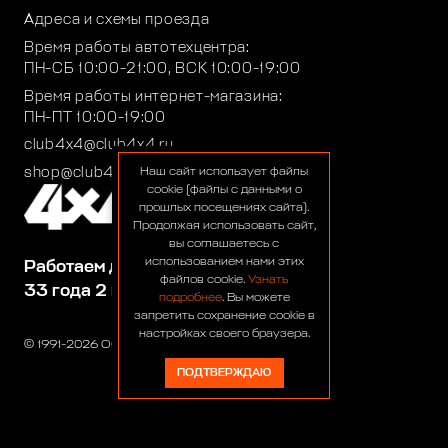
Адреса и схемы проезда
Время работы автотехцентра:
ПН-СБ 10:00-21:00, ВСК 10:00-19:00
Время работы интернет-магазина:
ПН-ПТ 10:00-19:00
club4x4@club4x4.ru
shop@club4x4.ru
Наш сайт использует файлы
cookie (файлы с данными о
прошлых посещениях сайта).
Продолжая использовать сайт,
вы соглашаетесь с
использованием нами этих
Работаем для вас:
файлов cookie.
Узнать
33 года 2 месяца 24 дня
подробнее
. Вы можете
запретить сохранение cookie в
настройках своего браузера.
© 1991-2026 ООО «Сервис 4х4»
ПОДТВЕРЖДАЮ