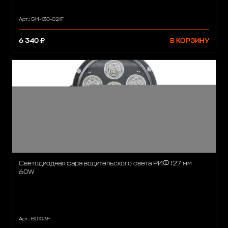
Арт.: SM-130-021F
6 340 ₽
В КОРЗИНУ
Светодиодная фара водительского света РИФ 127 мм
60W
Арт.: B0103F