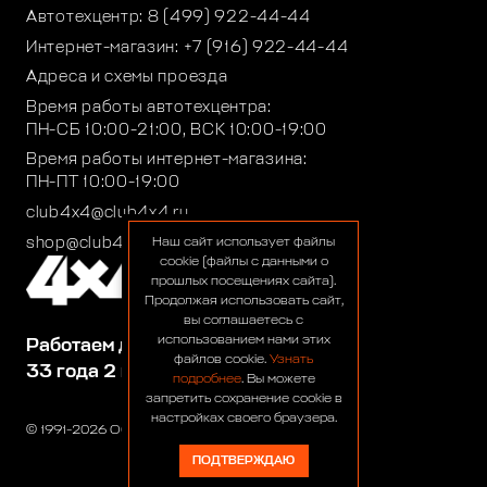
Автотехцентр:
8 (499) 922-44-44
Интернет-магазин:
+7 (916) 922-44-44
Адреса и схемы проезда
Время работы автотехцентра:
ПН-СБ 10:00-21:00, ВСК 10:00-19:00
Время работы интернет-магазина:
ПН-ПТ 10:00-19:00
club4x4@club4x4.ru
shop@club4x4.ru
Наш сайт использует файлы
cookie (файлы с данными о
прошлых посещениях сайта).
Продолжая использовать сайт,
вы соглашаетесь с
использованием нами этих
Работаем для вас:
файлов cookie.
Узнать
33 года 2 месяца 23 дня
подробнее
. Вы можете
запретить сохранение cookie в
настройках своего браузера.
© 1991-2026 ООО «Сервис 4х4»
ПОДТВЕРЖДАЮ