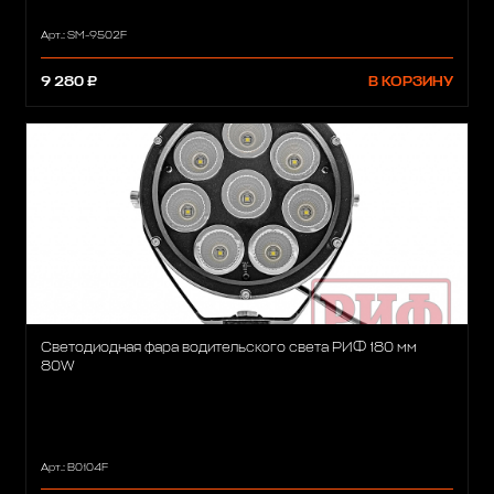
Арт.: SM-9502F
9 280 ₽
В КОРЗИНУ
Светодиодная фара водительского света РИФ 180 мм
80W
Арт.: B0104F