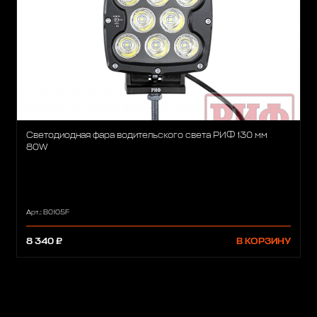
Светодиодная фара водительского света РИФ 130 мм
80W
Арт.: B0105F
8 340 ₽
В КОРЗИНУ