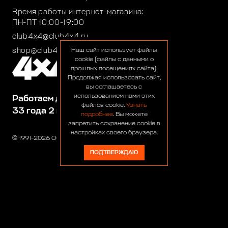
Время работы интернет-магазина:
ПН-ПТ 10:00-19:00
club4x4@club4x4.ru
shop@club4x4.ru
Наш сайт использует файлы
cookie (файлы с данными о
прошлых посещениях сайта).
Продолжая использовать сайт,
вы соглашаетесь с
использованием нами этих
Работаем для вас:
файлов cookie.
Узнать
33 года 2 месяца 24 дня
подробнее
. Вы можете
запретить сохранение cookie в
настройках своего браузера.
© 1991-2026 ООО «Сервис 4х4»
ПОДТВЕРЖДАЮ