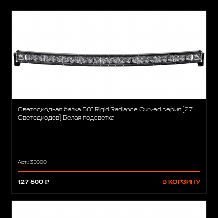
Светодиодная балка 50″ Rigid Radiance Curved cерия (27
Светодиодов) Белая подсветка
Арт.: 35000
127 500 ₽
В КОРЗИНУ