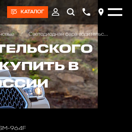
КАТАЛОГ
оновые
Светодиодная фара водительского света РИФ 435 мм 45W LED
ТЕЛЬСКОГО
 КУПИТЬ В
ОССИИ
 SM-964F