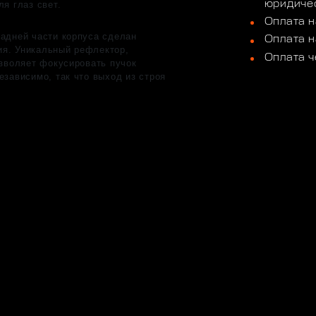
юридичес
я глаз свет.
Оплата н
адней части корпуса сделан
Оплата н
я. Уникальный рефлектор,
Оплата ч
озволяет фокусировать пучок
езависимо, так что выход из строя