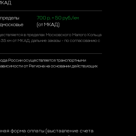
 МКАД
 пределы
700 р. + 50 руб./км
одмосковье
(от МКАД)
ествляется в пределах Московского Малого Кольца
-35 км от МКАД, дальние заказы - по согласованию с
рода России осуществляется транспортными
зависимости от Региона на основании действующих
а
ная форма оплаты (выставление счета