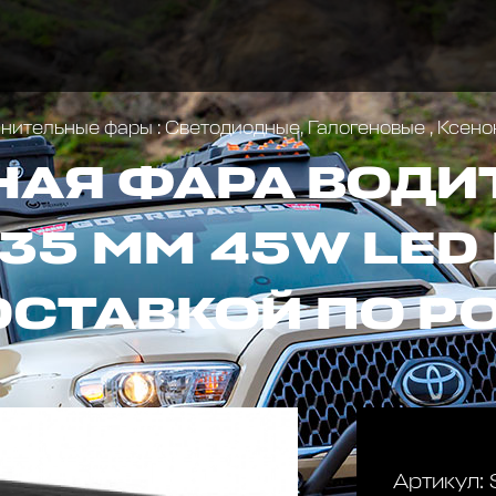
ительные фары : Светодиодные, Галогеновые , Ксен
АЯ ФАРА ВОДИ
35 ММ 45W LED
ОСТАВКОЙ ПО Р
Артикул: