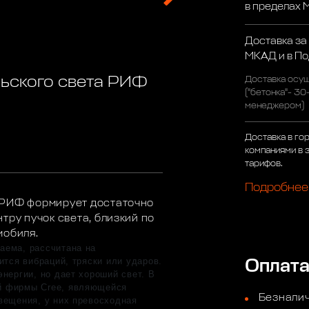
в пределах
Доставка за
МКАД и в П
ьского света РИФ
Доставка осущ
("бетонка"- 30
менеджером)
Доставка в го
компаниями в 
тарифов.
Подробнее
 РИФ формирует достаточно
тру пучок света, близкий по
мобиля.
аема, рассчитана на
ится вибраций, тряски или ударов.
Оплат
нергии, но дает хороший свет. В
й фирмы Cree, являющейся
Безналич
вещения, у них превосходная