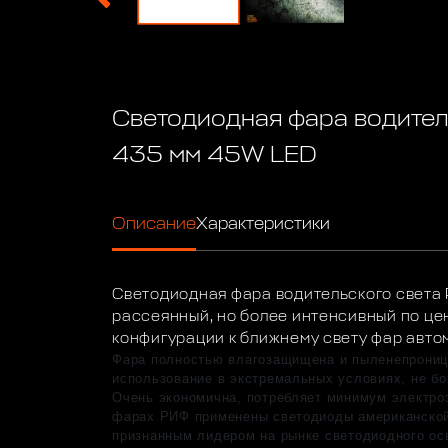
Светодиодная фара водител
435 мм 45W LED
Описание
Характеристики
Светодиодная фара водительского света
рассеянный, но более интенсивный по цен
конфигурации к ближнему свету фар авто
Фара полностью влагозащищена и пыленепрониц
использование в экстремальных условиях, не бо
Очень экономична, потребляет минимум электроэ
фарах РИФ применены светодиоды американско
признанным лидером на рынке светодиодного ос