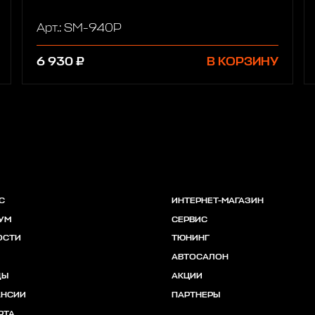
Арт.: SM-940P
6 930 ₽
В КОРЗИНУ
С
ИНТЕРНЕТ-МАГАЗИН
УМ
СЕРВИС
ОСТИ
ТЮНИНГ
АВТОСАЛОН
ДЫ
АКЦИИ
АНСИИ
ПАРТНЕРЫ
РТА