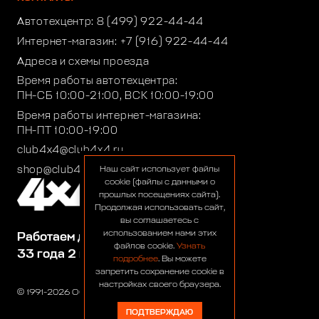
Автотехцентр:
8 (499) 922-44-44
Интернет-магазин:
+7 (916) 922-44-44
Адреса и схемы проезда
Время работы автотехцентра:
ПН-СБ 10:00-21:00, ВСК 10:00-19:00
Время работы интернет-магазина:
ПН-ПТ 10:00-19:00
club4x4@club4x4.ru
shop@club4x4.ru
Наш сайт использует файлы
cookie (файлы с данными о
прошлых посещениях сайта).
Продолжая использовать сайт,
вы соглашаетесь с
использованием нами этих
Работаем для вас:
файлов cookie.
Узнать
33 года 2 месяца 23 дня
подробнее
. Вы можете
запретить сохранение cookie в
настройках своего браузера.
© 1991-2026 ООО «Сервис 4х4»
ПОДТВЕРЖДАЮ