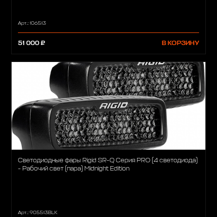
Арт.: 106513
51 000 ₽
В КОРЗИНУ
Светодиодные фары Rigid SR-Q Серия PRO (4 светодиода)
- Рабочий свет (пара) Midnight Edition
Арт.: 905513BLK