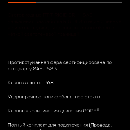
Светодиодные ПТФ RIGID SR-M SAE —
уникальная разработка RIGID! Это единственные
в мире светодиодные дополнительные фары с
чёткой светотеневой границей!
Противотуманная фара сертифицирована по
стандарту SAE J583
Класс защиты: IP68
Ударопрочное поликарбонатное стекло
Клапан выравнивания давления GORE®
Полный комплект для подключения (Провода,