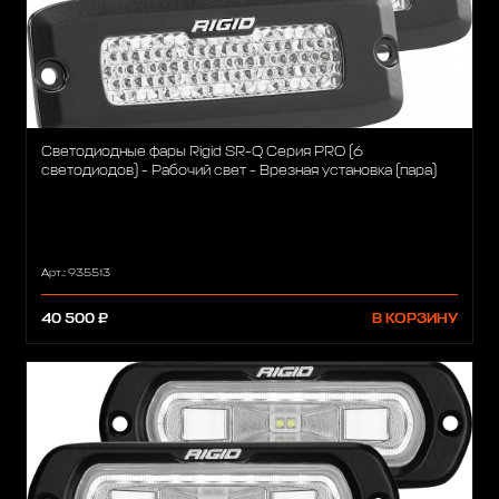
Светодиодные фары Rigid SR-Q Серия PRO (6
светодиодов) - Рабочий свет - Врезная установка (пара)
Арт.: 935513
40 500 ₽
В КОРЗИНУ