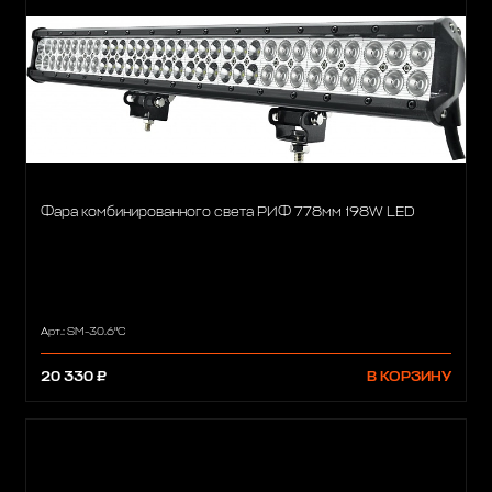
Фара комбинированного света РИФ 778мм 198W LED
Арт.: SM-30.6"C
20 330 ₽
В КОРЗИНУ