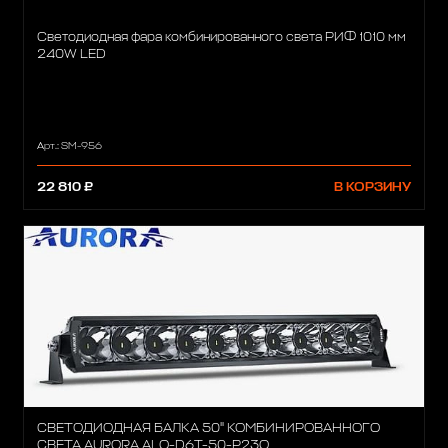
Светодиодная фара комбинированного света РИФ 1010 мм
240W LED
Арт.: SM-956
22 810 ₽
В КОРЗИНУ
СВЕТОДИОДНАЯ БАЛКА 50" КОМБИНИРОВАННОГО
СВЕТА AURORA ALO-D6T-50-P23Q